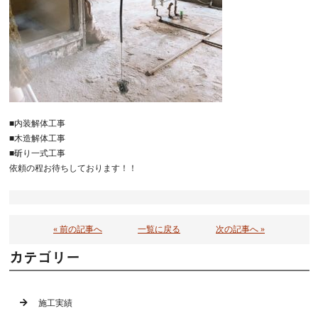
■内装解体工事
■木造解体工事
■斫り一式工事
依頼の程お待ちしております！！
« 前の記事へ
一覧に戻る
次の記事へ »
カテゴリー
施工実績