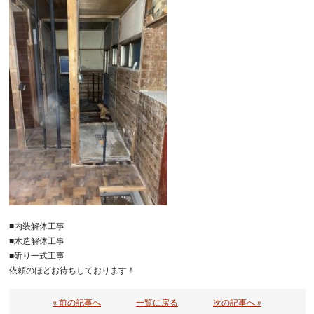
■内装解体工事
■木造解体工事
■斫り一式工事
依頼のほどお待ちしております！
« 前の記事へ
一覧に戻る
次の記事へ »